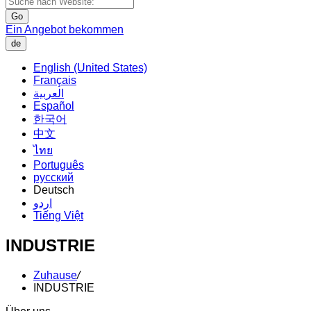
Go
Ein Angebot bekommen
de
English (United States)
Français
العربية
Español
한국어
中文
ไทย
Português
русский
Deutsch
اردو
Tiếng Việt
INDUSTRIE
Zuhause
/
INDUSTRIE