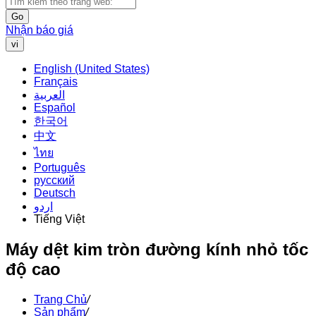
Go
Nhận báo giá
vi
English (United States)
Français
العربية
Español
한국어
中文
ไทย
Português
русский
Deutsch
اردو
Tiếng Việt
Máy dệt kim tròn đường kính nhỏ tốc
độ cao
Trang Chủ
/
Sản phẩm
/