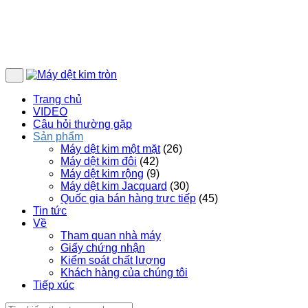
Trang chủ
VIDEO
Câu hỏi thường gặp
Sản phẩm
Máy dệt kim một mặt
(26)
Máy dệt kim đôi
(42)
Máy dệt kim rộng
(9)
Máy dệt kim Jacquard
(30)
Quốc gia bán hàng trực tiếp
(45)
Tin tức
Về
Tham quan nhà máy
Giấy chứng nhận
Kiểm soát chất lượng
Khách hàng của chúng tôi
Tiếp xúc