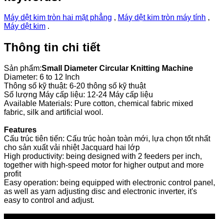
Máy dệt kim tròn hai mặt phẳng
,
Máy dệt kim tròn máy tính
,
Máy dệt kim
.
Thông tin chi tiết
Sản phẩm:
Small Diameter Circular Knitting Machine
Diameter: 6 to 12 Inch
Thông số kỹ thuật: 6-20 thông số kỹ thuật
Số lượng Máy cấp liệu: 12-24 Máy cấp liệu
Available Materials: Pure cotton, chemical fabric mixed
fabric, silk and artificial wool.
Features
Cấu trúc tiên tiến: Cấu trúc hoàn toàn mới, lựa chọn tốt nhất
cho sản xuất vải nhiệt Jacquard hai lớp
High productivity: being designed with 2 feeders per inch,
together with high-speed motor for higher output and more
profit
Easy operation: being equipped with electronic control panel,
as well as yarn adjusting disc and electronic inverter, it's
easy to control and adjust.