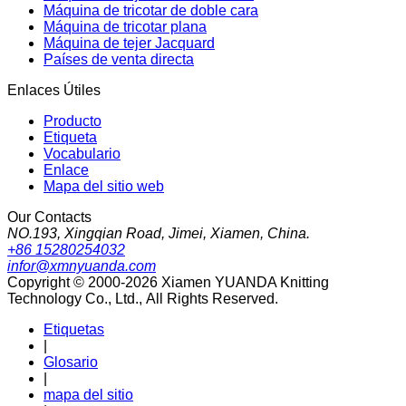
Máquina de tricotar de doble cara
Máquina de tricotar plana
Máquina de tejer Jacquard
Países de venta directa
Enlaces Útiles
Producto
Etiqueta
Vocabulario
Enlace
Mapa del sitio web
Our Contacts
NO.193, Xingqian Road, Jimei, Xiamen, China.
+86 15280254032
infor@xmnyuanda.com
Copyright © 2000-2026 Xiamen YUANDA Knitting
Technology Co., Ltd., All Rights Reserved.
Etiquetas
|
Glosario
|
mapa del sitio