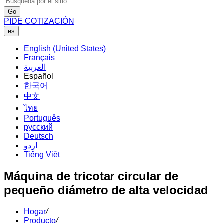
Go
PIDE COTIZACIÓN
es
English (United States)
Français
العربية
Español
한국어
中文
ไทย
Português
русский
Deutsch
اردو
Tiếng Việt
Máquina de tricotar circular de
pequeño diámetro de alta velocidad
Hogar
/
Producto
/