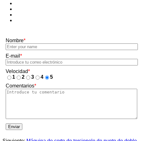
Nombre
*
E-mail
*
Velocidad
*
1
2
3
4
5
Comentarios
*
Enviar
Siguiente:
Máquina de corte de terciopelo de punto de doble