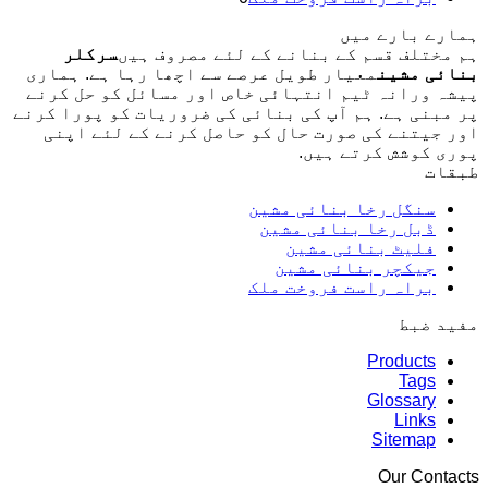
ہمارے بارے میں
ہم مختلف قسم کے بنانے کے لئے مصروف ہیں
سرکلر
بنائی مشین
معیار طویل عرصے سے اچھا رہا ہے. ہماری
پیشہ ورانہ ٹیم انتہائی خاص اور مسائل کو حل کرنے
پر مبنی ہے. ہم آپ کی بنائی کی ضروریات کو پورا کرنے
اور جیتنے کی صورت حال کو حاصل کرنے کے لئے اپنی
پوری کوشش کرتے ہیں.
طبقات
سنگل رخا بنائی مشین
ڈبل رخا بنائی مشین
فلیٹ بنائی مشین
جیکچر بنائی مشین
براہ راست فروخت ملک
مفید ضبط
Products
Tags
Glossary
Links
Sitemap
Our Contacts