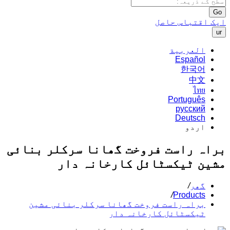
Go
ایک اقتباس حاصل
ur
العربية
Español
한국어
中文
ไทย
Português
русский
Deutsch
اردو
براہ راست فروخت گھانا سرکلر بنائی
مشین ٹیکسٹائل کارخانہ دار
گھر
/
/
Products
براہ راست فروخت گھانا سرکلر بنائی مشین
ٹیکسٹائل کارخانہ دار