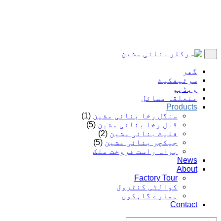
گھر
سرٹیفکیٹ
ویڈیو
متعلقہ مسائل
Products
سنگل رخا بنائی مشین
(1)
ڈبل رخا بنائی مشین
(5)
فلیٹ بنائی مشین
(2)
جیکچر بنائی مشین
(5)
براہ راست فروخت ملک
News
About
Factory Tour
کوالٹی کنٹرول
ہمارے گاہکوں
Contact