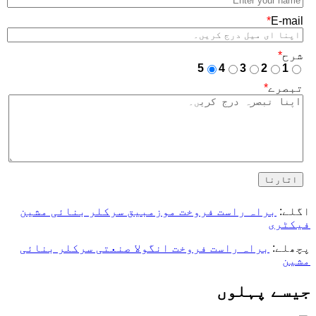
*
E-mail
شرح
*
5
4
3
2
1
تبصرے
*
اتارنا
اگلے:
براہ راست فروخت موزمبیق سرکلر بنائی مشین
فیکٹری
پچھلے:
براہ راست فروخت انگولا صنعتی سرکلر بنائی
مشین
جیسے پہلوں