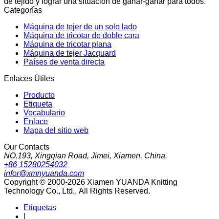
de tejido y lograr una situación de ganar-ganar para todos.
Categorías
Máquina de tejer de un solo lado
Máquina de tricotar de doble cara
Máquina de tricotar plana
Máquina de tejer Jacquard
Países de venta directa
Enlaces Útiles
Producto
Etiqueta
Vocabulario
Enlace
Mapa del sitio web
Our Contacts
NO.193, Xingqian Road, Jimei, Xiamen, China.
+86 15280254032
infor@xmnyuanda.com
Copyright © 2000-2026 Xiamen YUANDA Knitting
Technology Co., Ltd., All Rights Reserved.
Etiquetas
|