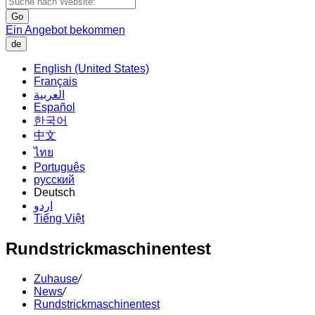
Go
Ein Angebot bekommen
de
English (United States)
Français
العربية
Español
한국어
中文
ไทย
Português
русский
Deutsch
اردو
Tiếng Việt
Rundstrickmaschinentest
Zuhause
/
News
/
Rundstrickmaschinentest