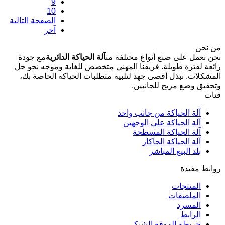
9
10
الصفحة التالية
آخر
من نحن
نحن نعمل على صنع أنواع مختلفة من
آلة الحياكة الدائرية
مع جودة
رائعة لفترة طويلة. فريقنا المهني متخصص للغاية وموجه نحو حل
المشكلات. نبذل أقصى جهد لتلبية متطلبات الحياكة الخاصة بك،
وتحقيق وضع مربح للجانبين.
فئات
آلة الحياكة من جانب واحد
آلة الحياكة على الوجهين
آلة الحياكة المسطحة
آلة الحياكة الجاكار
بلد البيع المباشر
روابط مفيدة
المنتجات
الملصقات
المسرد
الرابط
خريطة الموقع الشبكي