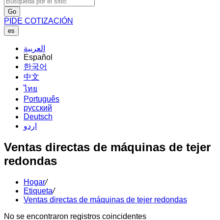
Go
PIDE COTIZACIÓN
es
العربية
Español
한국어
中文
ไทย
Português
русский
Deutsch
اردو
Ventas directas de máquinas de tejer
redondas
Hogar
/
Etiqueta
/
Ventas directas de máquinas de tejer redondas
No se encontraron registros coincidentes