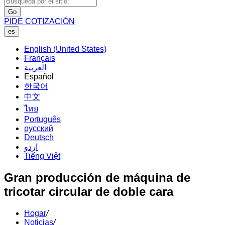
Go
PIDE COTIZACIÓN
es
English (United States)
Français
العربية
Español
한국어
中文
ไทย
Português
русский
Deutsch
اردو
Tiếng Việt
Gran producción de máquina de
tricotar circular de doble cara
Hogar
/
Noticias
/