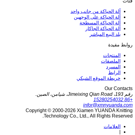
فئات
آلة الحياكة من جانب واحد
آلة الحياكة على الوجهين
آلة الحياكة المسطحة
آلة الحياكة الجاكار
بلد البيع المباشر
روابط مفيدة
المنتجات
الملصقات
المسرد
الرابط
خريطة الموقع الشبكي
Our Contacts
رقم 193، Jimeixing Qian Road، شيامن، الصين.
+86 15280254032
infor@xmnyuanda.com
Copyright © 2000-2026 Xiamen YUANDA Knitting
Technology Co., Ltd., All Rights Reserved.
العلامات
|